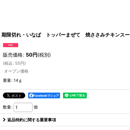
期限切れ・いなば トッパーまぜて 焼ささみチキンスープ
販売価格
:
50
円
(税別)
(
税込
:
55
円
)
オープン価格
重量
:
14ｇ
Facebookでシェア
数量
:
個
返品特約に関する重要事項