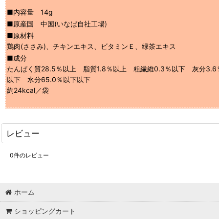
■内容量 14g
■原産国 中国(いなば自社工場)
■原材料
鶏肉(ささみ)、チキンエキス、ビタミンＥ、緑茶エキス
■成分
たんぱく質28.5％以上 脂質1.8％以上 粗繊維0.3％以下 灰分3.6
以下 水分65.0％以下以下
約24kcal／袋
レビュー
0
件のレビュー
ホーム
ショッピングカート