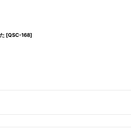
した
[
QSC-168
]