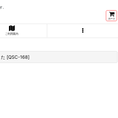
す。
カート
ご利用案内
した
[
QSC-168
]