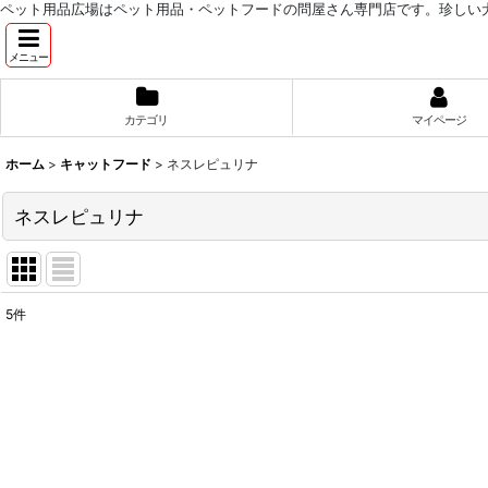
ペット用品広場はペット用品・ペットフードの問屋さん専門店です。珍しい
メニュー
カテゴリ
マイページ
ホーム
>
キャットフード
>
ネスレピュリナ
ネスレピュリナ
5
件
表示数
:
並び順
: