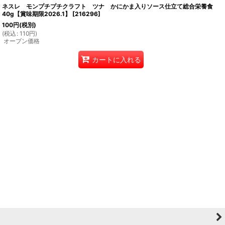
ネスレ モンプチプチクラフト ツナ かにかま入りソース仕立て総合栄養食
40g【賞味期限2026.1】
[
216296
]
100
円
(税別)
(
税込
:
110
円
)
オープン価格
カートに入れる