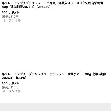
ネスレ モンプチプチクラフト 白身魚 野菜入りソース仕立て総合栄養食
40g【賞味期限2026.1】
[
216289
]
100
円
(税別)
(
税込
:
110
円
)
オープン価格
ネスレ モンプチ プチリュクス ナチュラル 厳選まぐろ 30g【賞味期限
2026.1】
[
NLP5
]
100
円
(税別)
(
税込
:
110
円
)
オープン価格