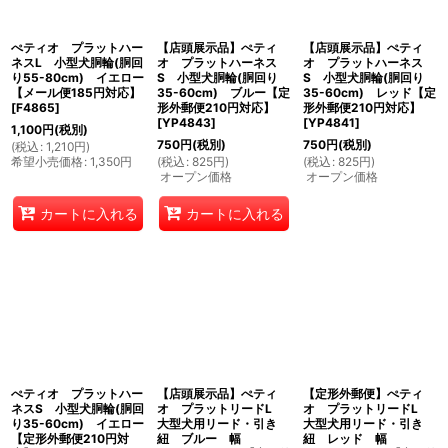
絞り込む
ぺティオ プラットハー
【店頭展示品】ぺティ
【店頭展示品】ぺティ
ネスL 小型犬胴輪(胴回
オ プラットハーネス
オ プラットハーネス
り55-80cm) イエロー
S 小型犬胴輪(胴回り
S 小型犬胴輪(胴回り
【メール便185円対応】
35-60cm) ブルー【定
35-60cm) レッド【定
[
F4865
]
形外郵便210円対応】
形外郵便210円対応】
[
YP4843
]
[
YP4841
]
1,100
円
(税別)
750
円
(税別)
750
円
(税別)
(
税込
:
1,210
円
)
希望小売価格
:
1,350
円
(
税込
:
825
円
)
(
税込
:
825
円
)
オープン価格
オープン価格
カートに入れる
カートに入れる
ぺティオ プラットハー
【店頭展示品】ぺティ
【定形外郵便】ぺティ
ネスS 小型犬胴輪(胴回
オ プラットリードL
オ プラットリードL
り35-60cm) イエロー
大型犬用リード・引き
大型犬用リード・引き
【定形外郵便210円対
紐 ブルー 幅
紐 レッド 幅