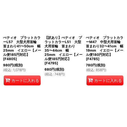
ぺティオ プラットカラ
【訳あり】ぺティオ プ
ぺティオ プラットカラ
ーL57 大型犬用首輪
ラットカラーL51 大型
ーM47 中型犬用首輪
首まわり41〜50cm 幅
犬用首輪 首まわり
首まわり32〜41cm 幅
25mm イエロー【メー
35〜44cm 幅
19mm イエロー【メー
ル便185円対応】
25mm イエロー【メー
ル便180円対応】
[
F4805
]
ル便185円対応】
[
F4785
]
[
F4795
]
980
円
(税別)
780
円
(税別)
680
円
(税別)
(
税込
:
1,078
円
)
(
税込
:
858
円
)
(
税込
:
748
円
)
カートに入れる
カートに入れる