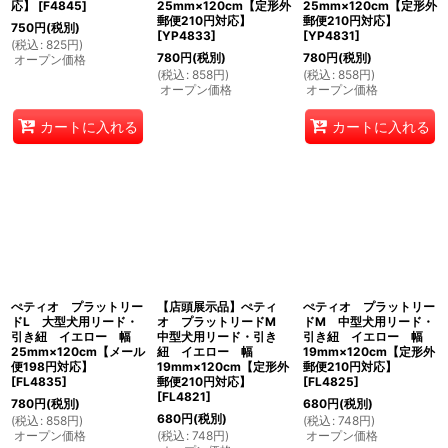
応】
[
F4845
]
25mm×120cm【定形外
25mm×120cm【定形外
郵便210円対応】
郵便210円対応】
750
円
(税別)
[
YP4833
]
[
YP4831
]
(
税込
:
825
円
)
780
円
(税別)
780
円
(税別)
オープン価格
(
税込
:
858
円
)
(
税込
:
858
円
)
オープン価格
オープン価格
カートに入れる
カートに入れる
ぺティオ プラットリー
【店頭展示品】ぺティ
ぺティオ プラットリー
ドL 大型犬用リード・
オ プラットリードM
ドM 中型犬用リード・
引き紐 イエロー 幅
中型犬用リード・引き
引き紐 イエロー 幅
25mm×120cm【メール
紐 イエロー 幅
19mm×120cm【定形外
便198円対応】
19mm×120cm【定形外
郵便210円対応】
[
FL4835
]
郵便210円対応】
[
FL4825
]
[
FL4821
]
780
円
(税別)
680
円
(税別)
680
円
(税別)
(
税込
:
858
円
)
(
税込
:
748
円
)
オープン価格
(
税込
:
748
円
)
オープン価格