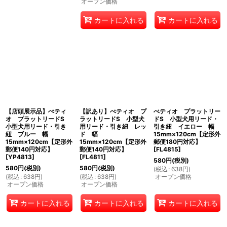
オープン価格
カートに入れる
カートに入れる
【店頭展示品】ぺティ
【訳あり】ぺティオ プ
ぺティオ プラットリー
オ プラットリードS
ラットリードS 小型犬
ドS 小型犬用リード・
小型犬用リード・引き
用リード・引き紐 レッ
引き紐 イエロー 幅
紐 ブルー 幅
ド 幅
15mm×120cm【定形外
15mm×120cm【定形外
15mm×120cm【定形外
郵便180円対応】
郵便140円対応】
郵便140円対応】
[
FL4815
]
[
YP4813
]
[
FL4811
]
580
円
(税別)
580
円
(税別)
580
円
(税別)
(
税込
:
638
円
)
(
税込
:
638
円
)
(
税込
:
638
円
)
オープン価格
オープン価格
オープン価格
カートに入れる
カートに入れる
カートに入れる