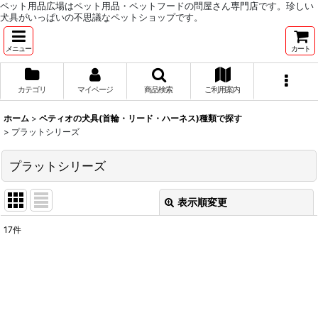
ペット用品広場はペット用品・ペットフードの問屋さん専門店です。珍しい
犬具がいっぱいの不思議なペットショップです。
メニュー
カート
カテゴリ
マイページ
商品検索
ご利用案内
ホーム
>
ペティオの犬具(首輪・リード・ハーネス)種類で探す
>
プラットシリーズ
プラットシリーズ
表示順変更
閉じる
17
件
表示数
:
並び順
: