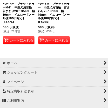
ぺティオ プラットカラ
ぺティオ プラットカラ
ーM41 中型犬用首輪
ー 小型犬用首輪 首ま
首まわり26〜35cm 幅
わり23〜31cm 幅
19mm イエロー【メー
19mm イエロー【メー
ル便180円対応】
ル便180円対応】
[
F4775
]
[
F4765
]
680
円
(税別)
580
円
(税別)
(
税込
:
748
円
)
(
税込
:
638
円
)
カートに入れる
カートに入れる
ホーム
ショッピングカート
マイページ
特定商取引法表示
ご利用案内