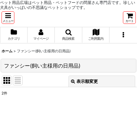
ペット用品広場はペット用品・ペットフードの問屋さん専門店です。珍しい
犬具がいっぱいの不思議なペットショップです。
メニュー
カート
カテゴリ
マイページ
商品検索
ご利用案内
ホーム
>
ファンシー(飼い主様用の日用品)
ファンシー(飼い主様用の日用品)
表示順変更
閉じる
2
件
表示数
:
並び順
:
絞り込む