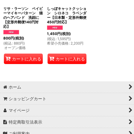
リサ・ラーソン ベイビ
しっぽキャットクッショ
ーマイキーパターン 猫
ン シロネコ ラベンダ
のヘアバンド 洗顔に
ー【日本製・定形外郵便
【定形外郵便140円対
450円対応】
応】
1,450
円
(税別)
800
円
(税別)
(
税込
:
1,595
円
)
(
税込
:
880
円
)
希望小売価格
:
2,200
円
オープン価格
カートに入れる
カートに入れる
ホーム
ショッピングカート
マイページ
特定商取引法表示
ご利用案内