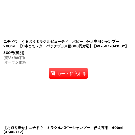
並び順
:
ニチドウ うるおうミラクルビューティ パピー 仔犬専用シャンプー
200ml 【3本までレターパックプラス便600円対応】
[
4975677041532
]
800
円
(税別)
(
税込
:
880
円
)
オープン価格
カートに入れる
【お取り寄せ】ニチドウ ミラクルパピーシャンプー 仔犬専用 400ml
[
4.98E+12
]