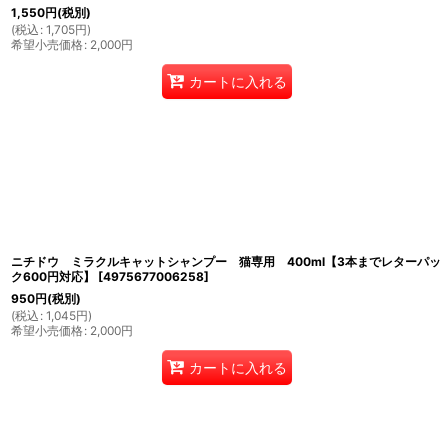
1,550
円
(税別)
(
税込
:
1,705
円
)
希望小売価格
:
2,000
円
カートに入れる
ニチドウ ミラクルキャットシャンプー 猫専用 400ml【3本までレターパッ
ク600円対応】
[
4975677006258
]
950
円
(税別)
(
税込
:
1,045
円
)
希望小売価格
:
2,000
円
カートに入れる