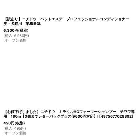
【訳あり】ニチドウ ペットエステ プロフェッショナルコンディショナー
炭・犬猫用 業務量3L
6,300
円
(税別)
(
税込
:
6,930
円
)
オープン価格
【お値下げしました】ニチドウ ミラクルHGフォーマーシャンプー チワワ専
用 180m【3個までレターパックプラス便600円対応】l
[
4975677028892
]
450
円
(税別)
(
税込
:
495
円
)
オープン価格