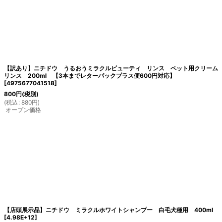
絞り込む
【訳あり】ニチドウ うるおうミラクルビューティ リンス ペット用クリーム
リンス 200ml 【3本までレターパックプラス便600円対応】
[
4975677041518
]
800
円
(税別)
(
税込
:
880
円
)
オープン価格
【店頭展示品】ニチドウ ミラクルホワイトシャンプー 白毛犬種用 400ml
[
4.98E+12
]