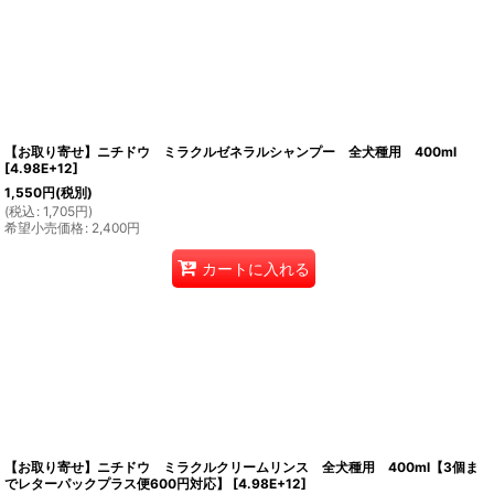
【お取り寄せ】ニチドウ ミラクルゼネラルシャンプー 全犬種用 400ml
[
4.98E+12
]
1,550
円
(税別)
(
税込
:
1,705
円
)
希望小売価格
:
2,400
円
カートに入れる
【お取り寄せ】ニチドウ ミラクルクリームリンス 全犬種用 400ml【3個ま
でレターパックプラス便600円対応】
[
4.98E+12
]