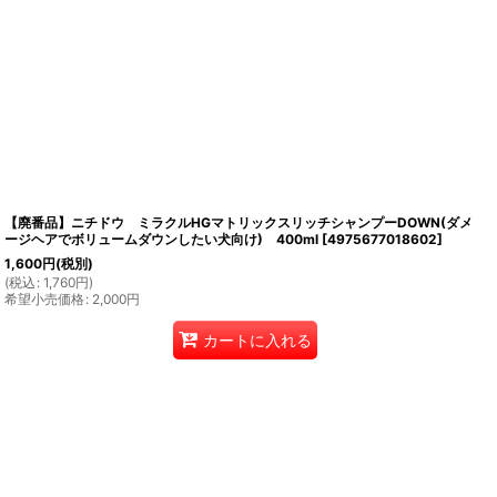
【廃番品】ニチドウ ミラクルHGマトリックスリッチシャンプーDOWN(ダメ
ージヘアでボリュームダウンしたい犬向け) 400ml
[
4975677018602
]
1,600
円
(税別)
(
税込
:
1,760
円
)
希望小売価格
:
2,000
円
カートに入れる