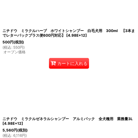
ニチドウ ミラクルハーブ ホワイトシャンプー 白毛犬用 300ml 【3本ま
でレターパックプラス便600円対応】
[
4.98E+12
]
500
円
(税別)
(
税込
:
550
円
)
オープン価格
カートに入れる
ニチドウ ミラクルゼネラルシャンプー アルミパック 全犬種用 業務量3L
[
4.98E+12
]
5,560
円
(税別)
(
税込
:
6,116
円
)