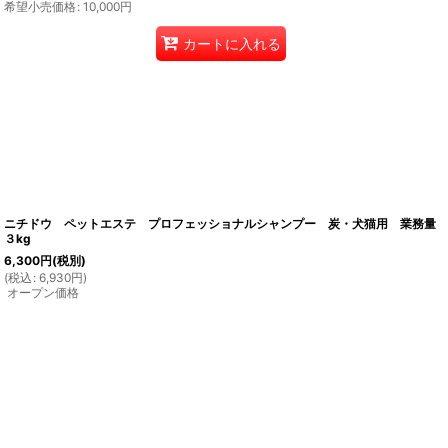
希望小売価格
:
10,000
円
カートに入れる
ニチドウ ペットエステ プロフェッショナルシャンプー 炭・犬猫用 業務量
３kg
6,300
円
(税別)
(
税込
:
6,930
円
)
オープン価格