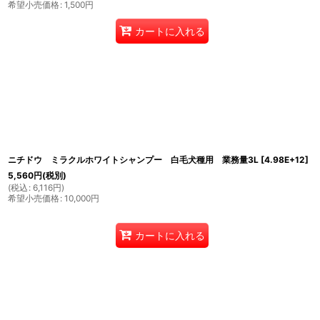
希望小売価格
:
1,500
円
カートに入れる
ニチドウ ミラクルホワイトシャンプー 白毛犬種用 業務量3L
[
4.98E+12
]
5,560
円
(税別)
(
税込
:
6,116
円
)
希望小売価格
:
10,000
円
カートに入れる