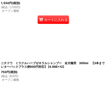
1,550
円
(税別)
(
税込
:
1,705
円
)
オープン価格
カートに入れる
ニチドウ ミラクルハーブゼネラルシャンプー 全犬種用 300ml 【3本まで
レターパックプラス便600円対応】
[
4.98E+12
]
750
円
(税別)
(
税込
:
825
円
)
オープン価格