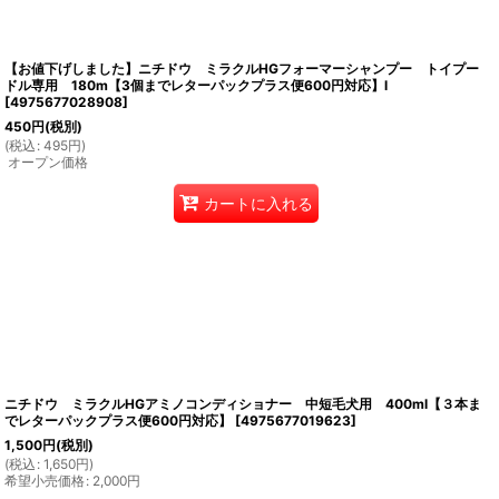
【お値下げしました】ニチドウ ミラクルHGフォーマーシャンプー トイプー
ドル専用 180m【3個までレターパックプラス便600円対応】l
[
4975677028908
]
450
円
(税別)
(
税込
:
495
円
)
オープン価格
カートに入れる
ニチドウ ミラクルHGアミノコンディショナー 中短毛犬用 400ml【３本ま
でレターパックプラス便600円対応】
[
4975677019623
]
1,500
円
(税別)
(
税込
:
1,650
円
)
希望小売価格
:
2,000
円