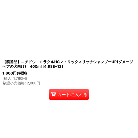
【廃番品】ニチドウ ミラクルHGマトリックスリッチシャンプーUP(ダメージ
ヘアの犬向け) 400ml
[
4.98E+12
]
1,600
円
(税別)
(
税込
:
1,760
円
)
希望小売価格
:
2,000
円
カートに入れる