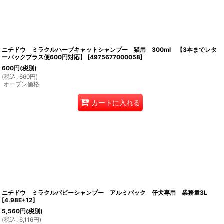
ニチドウ ミラクルハーブキャットシャンプー 猫用 300ml 【3本までレタ
ーパックプラス便600円対応】
[
4975677000058
]
600
円
(税別)
(
税込
:
660
円
)
オープン価格
カートに入れる
ニチドウ ミラクルパピーシャンプー アルミパック 仔犬専用 業務量3L
[
4.98E+12
]
5,560
円
(税別)
(
税込
:
6,116
円
)