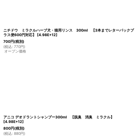
ニチドウ ミラクルハーブ犬・猫用リンス 300ml 【3本までレターパックプ
ラス便600円対応】
[
4.98E+12
]
700
円
(税別)
(
税込
:
770
円
)
オープン価格
アニコ デオドラントシャンプー300ml 【脱臭 消臭 ミラクル】
[
4.98E+12
]
800
円
(税別)
(
税込
:
880
円
)