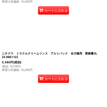
希望小売価格
:
10,000
円
カートに入れる
ニチドウ ミラクルクリームリンス アルミパック 全犬種用 業務量3L
[
4.98E+12
]
5,560
円
(税別)
(
税込
:
6,116
円
)
希望小売価格
:
10,000
円
カートに入れる