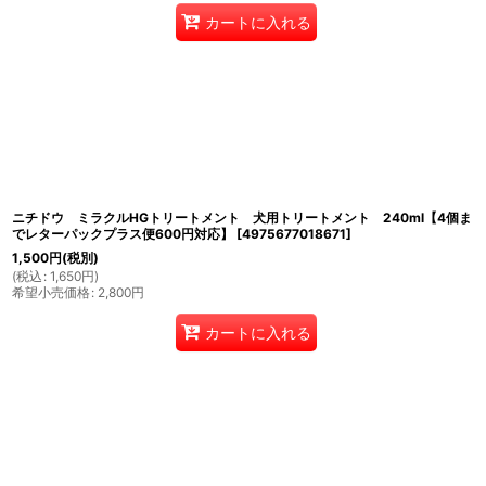
カートに入れる
ニチドウ ミラクルHGトリートメント 犬用トリートメント 240ml【4個ま
でレターパックプラス便600円対応】
[
4975677018671
]
1,500
円
(税別)
(
税込
:
1,650
円
)
希望小売価格
:
2,800
円
カートに入れる