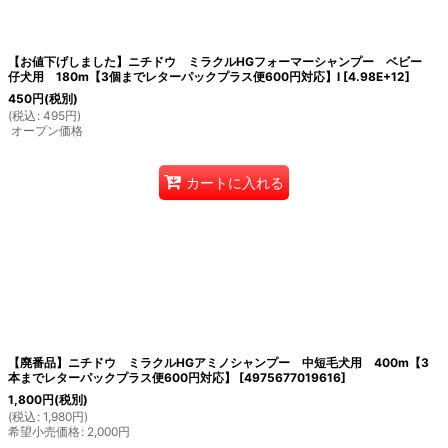
【お値下げしました】ニチドウ ミラクルHGフォーマーシャンプー ベビー
仔犬用 180m【3個までレターパックプラス便600円対応】l
[
4.98E+12
]
450
円
(税別)
(
税込
:
495
円
)
オープン価格
カートに入れる
【廃番品】ニチドウ ミラクルHGアミノシャンプー 中短毛犬用 400m【3
本までレターパックプラス便600円対応】
[
4975677019616
]
1,800
円
(税別)
(
税込
:
1,980
円
)
希望小売価格
:
2,000
円