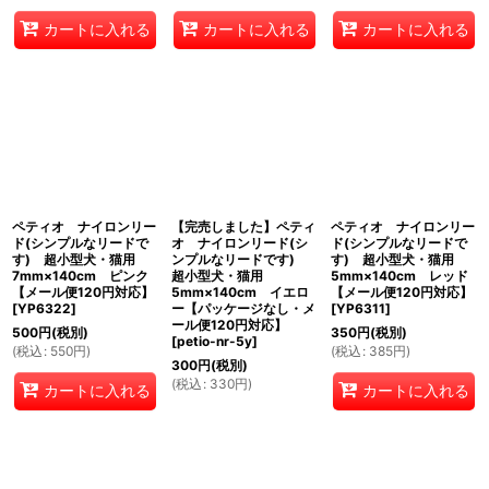
カートに入れる
カートに入れる
カートに入れる
ペティオ ナイロンリー
【完売しました】ペティ
ペティオ ナイロンリー
ド(シンプルなリードで
オ ナイロンリード(シ
ド(シンプルなリードで
す) 超小型犬・猫用
ンプルなリードです)
す) 超小型犬・猫用
7mm×140cm ピンク
超小型犬・猫用
5mm×140cm レッド
【メール便120円対応】
5mm×140cm イエロ
【メール便120円対応】
[
YP6322
]
ー【パッケージなし・メ
[
YP6311
]
ール便120円対応】
500
円
(税別)
350
円
(税別)
[
petio-nr-5y
]
(
税込
:
550
円
)
(
税込
:
385
円
)
300
円
(税別)
(
税込
:
330
円
)
カートに入れる
カートに入れる