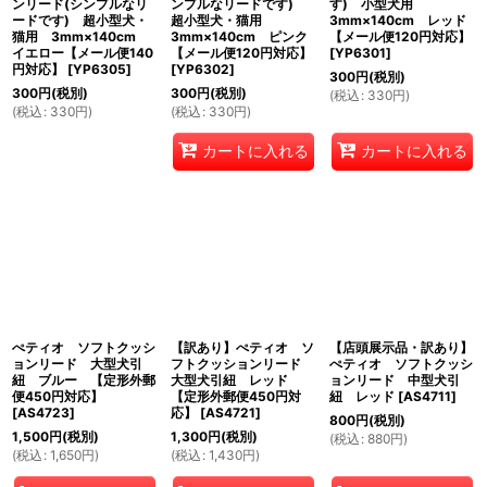
ンリード(シンプルなリ
ンプルなリードです)
す) 小型犬用
ードです) 超小型犬・
超小型犬・猫用
3mm×140cm レッド
猫用 3mm×140cm
3mm×140cm ピンク
【メール便120円対応】
イエロー【メール便140
【メール便120円対応】
[
YP6301
]
円対応】
[
YP6305
]
[
YP6302
]
300
円
(税別)
300
円
(税別)
300
円
(税別)
(
税込
:
330
円
)
(
税込
:
330
円
)
(
税込
:
330
円
)
カートに入れる
カートに入れる
ぺティオ ソフトクッシ
【訳あり】ぺティオ ソ
【店頭展示品・訳あり】
ョンリード 大型犬引
フトクッションリード
ぺティオ ソフトクッシ
紐 ブルー 【定形外郵
大型犬引紐 レッド
ョンリード 中型犬引
便450円対応】
【定形外郵便450円対
紐 レッド
[
AS4711
]
[
AS4723
]
応】
[
AS4721
]
800
円
(税別)
1,500
円
(税別)
1,300
円
(税別)
(
税込
:
880
円
)
(
税込
:
1,650
円
)
(
税込
:
1,430
円
)