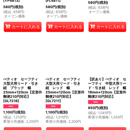
[
YP4813
]
[
FL4811
]
580
円
(税別)
580
円
(税別)
580
円
(税別)
(
税込
:
638
円
)
(
税込
:
638
円
)
(
税込
:
638
円
)
オープン価格
オープン価格
オープン価格
カートに入れる
カートに入れる
カートに入れる
ぺティオ セーフティ
ぺティオ セーフティ
【訳あり】ぺティオ セ
大型犬用リード・引き
大型犬用リード・引き
ーフティ 中型犬用リー
紐 ブラック 幅
紐 レッド 幅
ド・引き紐 レッド 幅
25mm×120cm【定形外
25mm×120cm【定形外
19mm×120cm【定形外
郵便210円対応】
郵便210円対応】
郵便210円対応】
[
GL7216
]
[
GL7211
]
950
円
(税別)
1,100
円
(税別)
1,100
円
(税別)
(
税込
:
1,045
円
)
(
税込
:
1,210
円
)
(
税込
:
1,210
円
)
希望小売価格
:
1,350
円
希望小売価格
:
2,200
円
希望小売価格
:
2,200
円