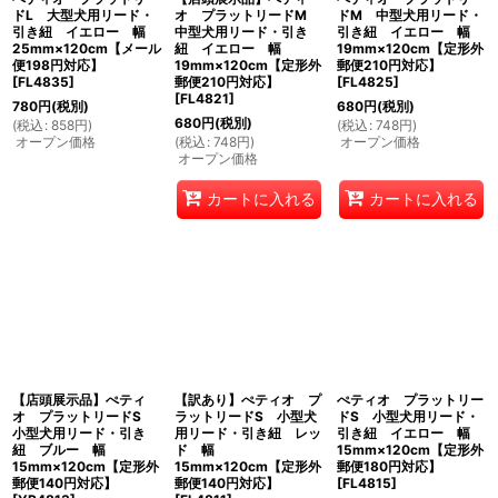
ドL 大型犬用リード・
オ プラットリードM
ドM 中型犬用リード・
引き紐 イエロー 幅
中型犬用リード・引き
引き紐 イエロー 幅
25mm×120cm【メール
紐 イエロー 幅
19mm×120cm【定形外
便198円対応】
19mm×120cm【定形外
郵便210円対応】
[
FL4835
]
郵便210円対応】
[
FL4825
]
[
FL4821
]
780
円
(税別)
680
円
(税別)
680
円
(税別)
(
税込
:
858
円
)
(
税込
:
748
円
)
オープン価格
(
税込
:
748
円
)
オープン価格
オープン価格
カートに入れる
カートに入れる
【店頭展示品】ぺティ
【訳あり】ぺティオ プ
ぺティオ プラットリー
オ プラットリードS
ラットリードS 小型犬
ドS 小型犬用リード・
小型犬用リード・引き
用リード・引き紐 レッ
引き紐 イエロー 幅
紐 ブルー 幅
ド 幅
15mm×120cm【定形外
15mm×120cm【定形外
15mm×120cm【定形外
郵便180円対応】
郵便140円対応】
郵便140円対応】
[
FL4815
]