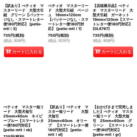
【訳あり】ぺティオ マ
ぺティオ マスターリー
【店頭展示品】ぺティ
スターリード 大型犬引
ド 大型犬引紐 ベージ
オ マスターリード 大
紐 グリーン【パッケー
ュ 19mm×120cm
型犬引紐 ガーネット
ジなし・スマートレター
【パッケージなし・スマ
19mm×120cm【スマー
便180円対応】
[
petio-
ートレター便180円対
トレター便180円対応】
mtlｌ3
]
応】
[
petio-mtlｌ1
]
[
GL6767
]
735
円
(税別)
750
円
(税別)
735
円
(税別)
(
税込
:
809
円
)
(
税込
:
825
円
)
(
税込
:
809
円
)
カートに入れる
カートに入れる
ぺティオ マスター短リ
【訳あり】ぺティオ マ
【おかげさまで完売しま
ード 大型犬短引
スター短リード 大型
した】ぺティオ マスタ
25mm×60cm ネイビ
犬短引
ー短リード 大型犬短
ーブルー【スマートレタ
25mm×60cm オリー
引 25mm×60cm グ
ー便180円対応】
ブ 【スマートレター便
リーン 【スマートレタ
[
petio-mttｌnb
]
180円対応】
[
petio-
ー便180円対応】
mttｌol
]
[
petio-mttｌgr
]
735
円
(税別)