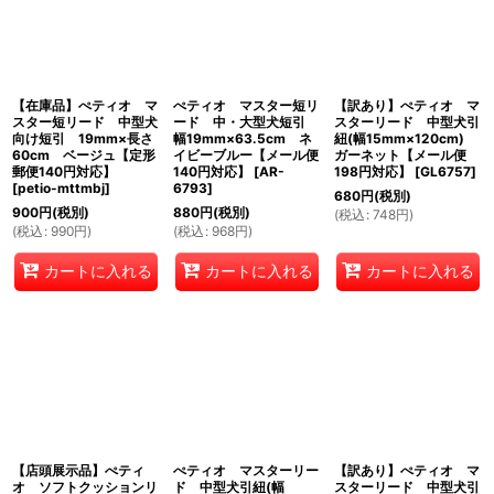
【在庫品】ぺティオ マ
ぺティオ マスター短リ
【訳あり】ぺティオ マ
スター短リード 中型犬
ード 中・大型犬短引
スターリード 中型犬引
向け短引 19mm×長さ
幅19mm×63.5cm ネ
紐(幅15mm×120cm)
60cm ベージュ【定形
イビーブルー【メール便
ガーネット【メール便
郵便140円対応】
140円対応】
[
AR-
198円対応】
[
GL6757
]
[
petio-mttmbj
]
6793
]
680
円
(税別)
900
円
(税別)
880
円
(税別)
(
税込
:
748
円
)
(
税込
:
990
円
)
(
税込
:
968
円
)
カートに入れる
カートに入れる
カートに入れる
【店頭展示品】ぺティ
ぺティオ マスターリー
【訳あり】ぺティオ マ
オ ソフトクッションリ
ド 中型犬引紐(幅
スターリード 中型犬引