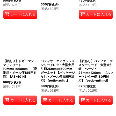
550
円
(税別)
450
円
(税別)
550
円
(税別)
(
税込
:
605
円
)
(
税込
:
495
円
)
(
税込
:
605
円
)
カートに入れる
カートに入れる
【訳あり】ドギーマン
ぺティオ エアクッショ
【訳あり】ぺティオ マ
マリンリード
ンリードL 中・大型犬用
スターリード 大型犬引
10mm×1440mm 【廃
引紐25mm×1500mm
紐 ベージュ
番品・メール便185円対
ガーネット【パッケージ
25mm×120cm 【スマ
応】
[
A8-4014
]
なし・メール便185円対
ートレター便180円対
応】
[
petio-acllgt
]
応】
[
petio-mttmol
]
680
円
(税別)
880
円
(税別)
820
円
(税別)
(
税込
:
748
円
)
(
税込
:
968
円
)
(
税込
:
902
円
)
カートに入れる
カートに入れる
カートに入れる