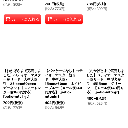
700
円
(税別)
735
円
(税別)
(
税込
:
809
円
)
(
税込
:
770
円
)
(
税込
:
809
円
)
カートに入れる
カートに入れる
【おかげさまで完売しま
【パッケージなし】ぺテ
【おかげさまで完売しま
した】ぺティオ マスタ
ィオ マスター短リー
した】ぺティオ マスタ
ー短リード 大型犬短
ド 中型犬短引
ー短リード 中型犬短
引 25mm×60cmm
15mm×60cm ネイビ
引 幅15mm グリー
ガーネット【スマートレ
ーブルー【メール便140
ン 【メール便140円対
ター便180円対応】
円対応】
[
petio-
応】
[
petio-mttsgr
]
[
petio-mttｌgt
]
mttmbr
]
480
円
(税別)
700
円
(税別)
498
円
(税別)
(
税込
:
528
円
)
(
税込
:
770
円
)
(
税込
:
548
円
)