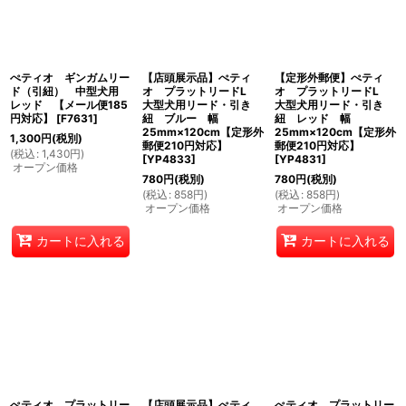
ぺティオ ギンガムリー
【店頭展示品】ぺティ
【定形外郵便】ぺティ
ド（引紐） 中型犬用
オ プラットリードL
オ プラットリードL
レッド 【メール便185
大型犬用リード・引き
大型犬用リード・引き
円対応】
[
F7631
]
紐 ブルー 幅
紐 レッド 幅
25mm×120cm【定形外
25mm×120cm【定形外
1,300
円
(税別)
郵便210円対応】
郵便210円対応】
(
税込
:
1,430
円
)
[
YP4833
]
[
YP4831
]
オープン価格
780
円
(税別)
780
円
(税別)
(
税込
:
858
円
)
(
税込
:
858
円
)
オープン価格
オープン価格
カートに入れる
カートに入れる
ぺティオ プラットリー
【店頭展示品】ぺティ
ぺティオ プラットリー