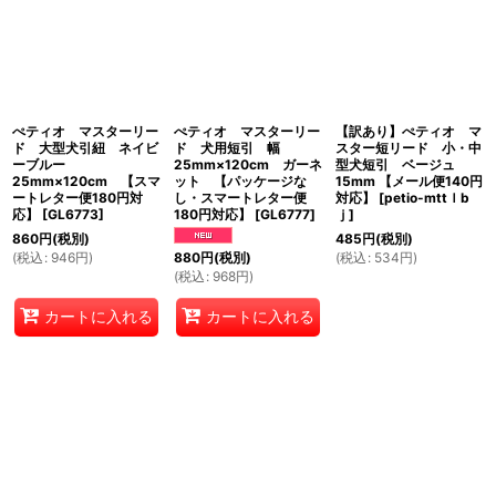
ぺティオ マスターリー
ぺティオ マスターリー
【訳あり】ぺティオ マ
ド 大型犬引紐 ネイビ
ド 犬用短引 幅
スター短リード 小・中
ーブルー
25mm×120cm ガーネ
型犬短引 ベージュ
25mm×120cm 【スマ
ット 【パッケージな
15mm 【メール便140円
ートレター便180円対
し・スマートレター便
対応】
[
petio-mttｌb
応】
[
GL6773
]
180円対応】
[
GL6777
]
ｊ
]
860
円
(税別)
485
円
(税別)
(
税込
:
946
円
)
(
税込
:
534
円
)
880
円
(税別)
(
税込
:
968
円
)
カートに入れる
カートに入れる