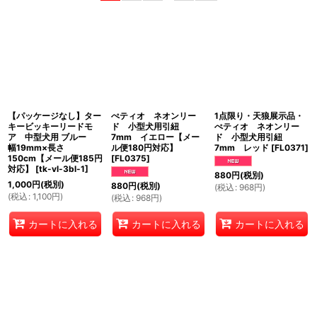
表示数
:
並び順
:
絞り込む
【パッケージなし】ター
ぺティオ ネオンリー
1点限り・天狼展示品・
キービッキーリードモ
ド 小型犬用引紐
ぺティオ ネオンリー
ア 中型犬用 ブルー
7mm イエロー【メー
ド 小型犬用引紐
幅19mm×長さ
ル便180円対応】
7mm レッド
[
FL0371
]
150cm【メール便185円
[
FL0375
]
対応】
[
tk-vl-3bl-1
]
880
円
(税別)
1,000
円
(税別)
880
円
(税別)
(
税込
:
968
円
)
(
税込
:
1,100
円
)
(
税込
:
968
円
)
カートに入れる
カートに入れる
カートに入れる