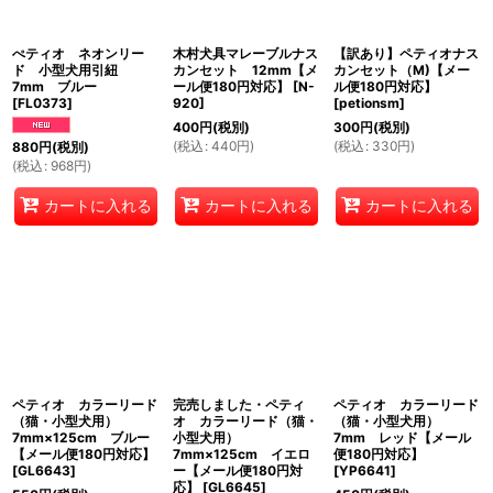
ぺティオ ネオンリー
木村犬具マレーブルナス
【訳あり】ペティオナス
ド 小型犬用引紐
カンセット 12mm【メ
カンセット（M)【メー
7mm ブルー
ール便180円対応】
[
N-
ル便180円対応】
[
FL0373
]
920
]
[
petionsm
]
400
円
(税別)
300
円
(税別)
(
税込
:
440
円
)
(
税込
:
330
円
)
880
円
(税別)
(
税込
:
968
円
)
カートに入れる
カートに入れる
カートに入れる
ペティオ カラーリード
完売しました・ペティ
ペティオ カラーリード
（猫・小型犬用）
オ カラーリード（猫・
（猫・小型犬用）
7mm×125cm ブルー
小型犬用）
7mm レッド【メール
【メール便180円対応】
7mm×125cm イエロ
便180円対応】
[
GL6643
]
ー【メール便180円対
[
YP6641
]
応】
[
GL6645
]