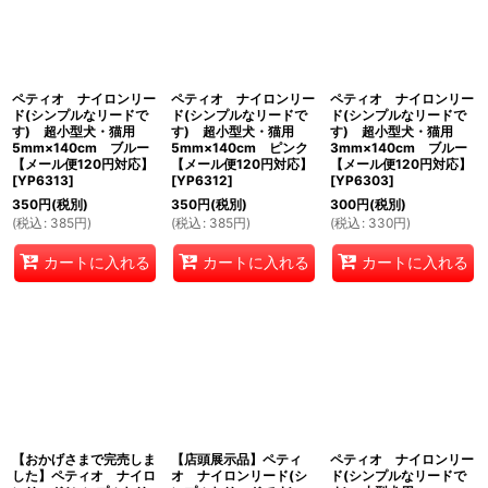
ペティオ ナイロンリー
ペティオ ナイロンリー
ペティオ ナイロンリー
ド(シンプルなリードで
ド(シンプルなリードで
ド(シンプルなリードで
す) 超小型犬・猫用
す) 超小型犬・猫用
す) 超小型犬・猫用
5mm×140cm ブルー
5mm×140cm ピンク
3mm×140cm ブルー
【メール便120円対応】
【メール便120円対応】
【メール便120円対応】
[
YP6313
]
[
YP6312
]
[
YP6303
]
350
円
(税別)
350
円
(税別)
300
円
(税別)
(
税込
:
385
円
)
(
税込
:
385
円
)
(
税込
:
330
円
)
カートに入れる
カートに入れる
カートに入れる
【おかげさまで完売しま
【店頭展示品】ペティ
ペティオ ナイロンリー
した】ペティオ ナイロ
オ ナイロンリード(シ
ド(シンプルなリードで