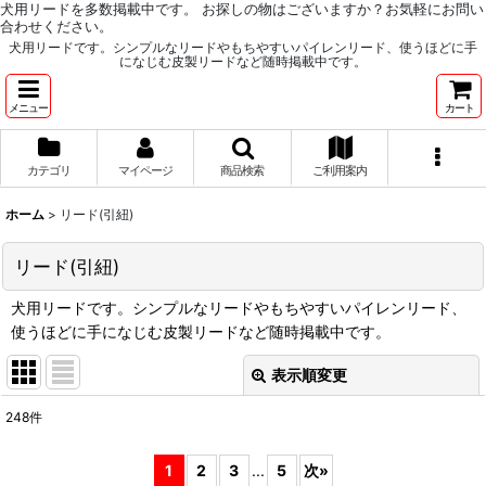
犬用リードを多数掲載中です。 お探しの物はございますか？お気軽にお問い
合わせください。
犬用リードです。シンプルなリードやもちやすいパイレンリード、使うほどに手
になじむ皮製リードなど随時掲載中です。
メニュー
カート
カテゴリ
マイページ
商品検索
ご利用案内
ホーム
>
リード(引紐)
リード(引紐)
犬用リードです。シンプルなリードやもちやすいパイレンリード、
使うほどに手になじむ皮製リードなど随時掲載中です。
表示順変更
閉じる
248
件
サブカテゴリ
:
1
2
3
...
5
次
»