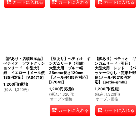
カートに入れる
カートに入れる
カートに入れる
【訳あり・店頭展示品】
【訳あり】ぺティオ ギ
【訳あり】ぺティオ ギ
ぺティオ ソフトクッシ
ンガムリード（引紐）
ンガムリード（引紐）
ョンリード 中型犬引
大型犬用 ブルー幅
大型犬用 レッド 【パ
紐 イエロー【メール便
25mm×長さ120cm
ッケージなし・定形外郵
185円対応】
[
AS4715
]
【メール便185円対応】
便(メール便)210円対
[
F7643
]
応】
[
petio-gmllr
]
1,200
円
(税別)
1,200
円
(税別)
1,200
円
(税別)
(
税込
:
1,320
円
)
(
税込
:
1,320
円
)
(
税込
:
1,320
円
)
オープン価格
オープン価格
カートに入れる
カートに入れる