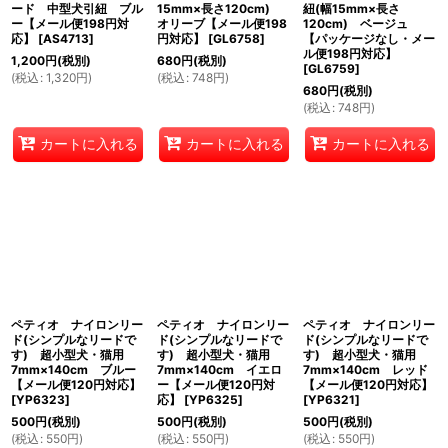
ード 中型犬引紐 ブル
15mm×長さ120cm)
紐(幅15mm×長さ
ー【メール便198円対
オリーブ【メール便198
120cm) ベージュ
応】
[
AS4713
]
円対応】
[
GL6758
]
【パッケージなし・メー
ル便198円対応】
1,200
円
(税別)
680
円
(税別)
[
GL6759
]
(
税込
:
1,320
円
)
(
税込
:
748
円
)
680
円
(税別)
(
税込
:
748
円
)
カートに入れる
カートに入れる
カートに入れる
ペティオ ナイロンリー
ペティオ ナイロンリー
ペティオ ナイロンリー
ド(シンプルなリードで
ド(シンプルなリードで
ド(シンプルなリードで
す) 超小型犬・猫用
す) 超小型犬・猫用
す) 超小型犬・猫用
7mm×140cm ブルー
7mm×140cm イエロ
7mm×140cm レッド
【メール便120円対応】
ー【メール便120円対
【メール便120円対応】
[
YP6323
]
応】
[
YP6325
]
[
YP6321
]
500
円
(税別)
500
円
(税別)
500
円
(税別)
(
税込
:
550
円
)
(
税込
:
550
円
)
(
税込
:
550
円
)