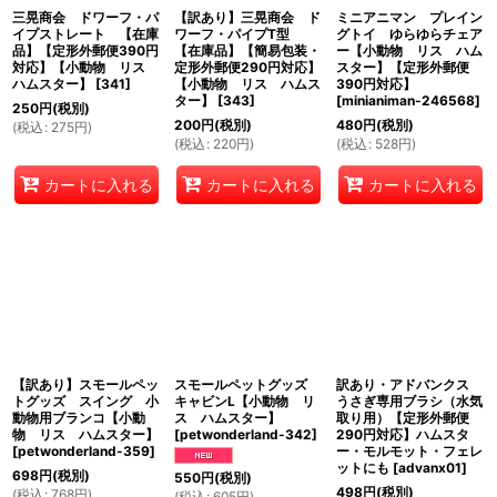
三晃商会 ドワーフ・パ
【訳あり】三晃商会 ド
ミニアニマン プレイン
イプストレート 【在庫
ワーフ・パイプT型
グトイ ゆらゆらチェア
品】【定形外郵便390円
【在庫品】【簡易包装・
ー【小動物 リス ハム
対応】【小動物 リス
定形外郵便290円対応】
スター】【定形外郵便
ハムスター】
[
341
]
【小動物 リス ハムス
390円対応】
ター】
[
343
]
[
minianiman-246568
]
250
円
(税別)
200
円
(税別)
480
円
(税別)
(
税込
:
275
円
)
(
税込
:
220
円
)
(
税込
:
528
円
)
カートに入れる
カートに入れる
カートに入れる
【訳あり】スモールペッ
スモールペットグッズ
訳あり・アドバンクス
トグッズ スイング 小
キャビンL【小動物 リ
うさぎ専用ブラシ（水気
動物用ブランコ【小動
ス ハムスター】
取り用）【定形外郵便
物 リス ハムスター】
[
petwonderland-342
]
290円対応】ハムスタ
[
petwonderland-359
]
ー・モルモット・フェレ
ットにも
[
advanx01
]
698
円
(税別)
550
円
(税別)
498
円
(税別)
(
税込
:
768
円
)
(
税込
:
605
円
)