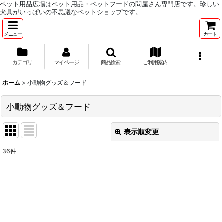
ペット用品広場はペット用品・ペットフードの問屋さん専門店です。珍しい
犬具がいっぱいの不思議なペットショップです。
メニュー
カート
カテゴリ
マイページ
商品検索
ご利用案内
ホーム
>
小動物グッズ＆フード
小動物グッズ＆フード
表示順変更
閉じる
36
件
サブカテゴリ
:
表示数
:
並び順
: