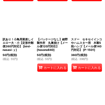
訳あり！小鳥用菜差しイ
【パッケージなし】細野
スドー セキセイインコ
エロー大・小【定形外郵
製作所 丸巣掛け【メー
やハムスター用 木製5
便260円対応】
[
bird-
ル便120円対応】
段ハシゴ【メール便140
nasasi-ｙ
]
[
hosono840
]
円対応】
[
P-1501
]
50
円
(税別)
50
円
(税別)
360
円
(税別)
(
税込
:
55
円
)
(
税込
:
55
円
)
(
税込
:
396
円
)
カートに入れる
カートに入れる