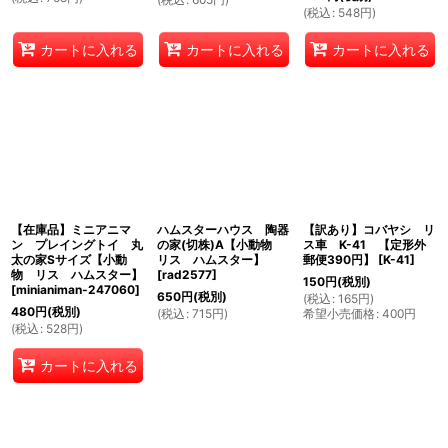
(
税込
:
548
円
)
カートに入れる
カートに入れる
カートに入れる
【在庫品】ミニアニマ
ハムスターハウス 陶器
【訳あり】コバヤシ リ
ン プレイングトイ 丸
の家(切株)A【小動物
ス車 K-41 【定形外
太の家Sサイズ【小動
リス ハムスター】
郵便390円】
[
K-41
]
物 リス ハムスター】
[
rad2577
]
150
円
(税別)
[
minianiman-247060
]
650
円
(税別)
(
税込
:
165
円
)
480
円
(税別)
(
税込
:
715
円
)
希望小売価格
:
400
円
(
税込
:
528
円
)
カートに入れる