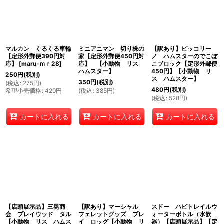
マルカン くるくる車輪
ミニアニマン 切り株の
【訳あり】ピッコリー
【定形外郵便390円対
家【定形外郵便450円対
ノ ハムスターのでこぼ
応】
[
maru-ｍｒ28
]
応】 【小動物 リス
こブロック【定形外郵便
ハムスター】
450円】【小動物 リ
250
円
(税別)
ス ハムスター】
350
円
(税別)
(
税込
:
275
円
)
480
円
(税別)
希望小売価格
:
420
円
(
税込
:
385
円
)
(
税込
:
528
円
)
カートに入れる
カートに入れる
カートに入れる
【店頭展示品】三晃商
【訳あり】マーシャル
スドー ハビトレイルウ
会 プレイウッド タル
フェレットグッズ プレ
ォーターボトル（水飲
【小動物 リス ハムス
イ ロッグ【小動物 リ
器）【店頭展示品】【定