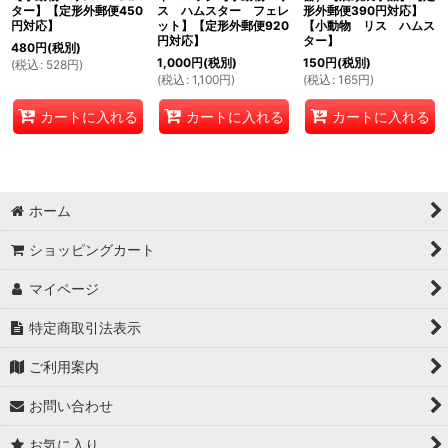
ター】【定形外郵便450
ス ハムスター フェレ
形外郵便390円対応】
円対応】
ット】【定形外郵便920
【小動物 リス ハムス
円対応】
ター】
480
円
(税別)
1,000
円
(税別)
150
円
(税別)
(
税込
:
528
円
)
(
税込
:
1,100
円
)
(
税込
:
165
円
)
カートに入れる
カートに入れる
カートに入れる
ホーム
ショッピングカート
マイページ
特定商取引法表示
ご利用案内
お問い合わせ
お気に入り