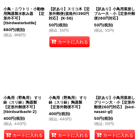
小鳥・ニワトリ・小動物
【訳あり】スリコ木【定
【訳あり】小鳥用菜差し
絞り込む
用陶器製水飲み器 【定
形外郵便(規格外)390円
ブルー大・小【定形外郵
形外不可】
対応】
[
K-56
]
便260円対応】
[
tbirdwaterbotlle
]
50
円
(税別)
50
円
(税別)
880
円
(税別)
(
税込
:
55
円
)
(
税込
:
55
円
)
(
税込
:
968
円
)
カートに入れる
小鳥用（野鳥用） すり
小鳥用（野鳥用） すり
【訳あり】小鳥用菜差し
鉢（スリ鉢）陶器製
鉢（スリ鉢）陶器製
グリーン大・小【定形外
【定形外郵便不可】
【定形外郵便不可】
郵便260円対応】
[
bird-
[
tbirdsuribachi-2
]
nasasi-gl
]
400
円
(税別)
400
円
(税別)
50
円
(税別)
(
税込
:
440
円
)
(
税込
:
440
円
)
(
税込
:
55
円
)
カートに入れる
カートに入れる
カートに入れる