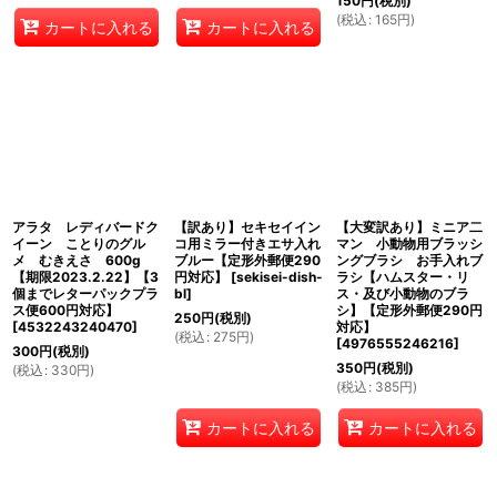
150
円
(税別)
(
税込
:
165
円
)
カートに入れる
カートに入れる
アラタ レディバードク
【訳あり】セキセイイン
【大変訳あり】ミニア二
イーン ことりのグル
コ用ミラー付きエサ入れ
マン 小動物用ブラッシ
メ むきえさ 600g
ブルー【定形外郵便290
ングブラシ お手入れブ
【期限2023.2.22】【3
円対応】
[
sekisei-dish-
ラシ【ハムスター・リ
個までレターパックプラ
bl
]
ス・及び小動物のブラ
ス便600円対応】
シ】【定形外郵便290円
250
円
(税別)
[
4532243240470
]
対応】
(
税込
:
275
円
)
[
4976555246216
]
300
円
(税別)
350
円
(税別)
(
税込
:
330
円
)
(
税込
:
385
円
)
カートに入れる
カートに入れる