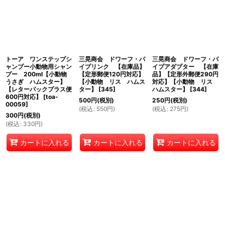
トーア ワンステップシ
三晃商会 ドワーフ・パ
三晃商会 ドワーフ・パ
ャンプー小動物用シャン
イプリンク 【在庫品】
イプアダプター 【在庫
プー 200ml【小動物
【定形郵便120円対応】
品】【定形外郵便290円
うさぎ ハムスター】
【小動物 リス ハムス
対応】【小動物 リス
【レターパックプラス便
ター】
[
345
]
ハムスター】
[
344
]
600円対応】
[
toa-
500
円
(税別)
250
円
(税別)
00059
]
(
税込
:
550
円
)
(
税込
:
275
円
)
300
円
(税別)
(
税込
:
330
円
)
カートに入れる
カートに入れる
カートに入れる