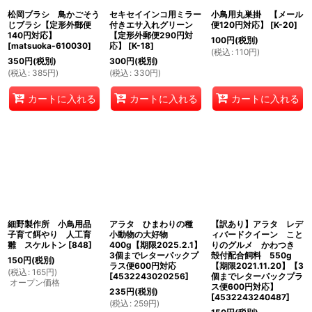
松岡ブラシ 鳥かごそう
セキセイインコ用ミラー
小鳥用丸巣掛 【メール
じブラシ【定形外郵便
付きエサ入れグリーン
便120円対応】
[
K-20
]
140円対応】
【定形外郵便290円対
100
円
(税別)
[
matsuoka-610030
]
応】
[
K-18
]
(
税込
:
110
円
)
350
円
(税別)
300
円
(税別)
(
税込
:
385
円
)
(
税込
:
330
円
)
カートに入れる
カートに入れる
カートに入れる
細野製作所 小鳥用品
アラタ ひまわりの種
【訳あり】アラタ レデ
子育て餌やり 人工育
小動物の大好物
ィバードクイーン こと
雛 スケルトン
[
848
]
400g【期限2025.2.1】
りのグルメ かわつき
3個までレターパックプ
殻付配合飼料 550g
150
円
(税別)
ラス便600円対応
【期限2021.11.20】【3
(
税込
:
165
円
)
[
4532243020256
]
個までレターパックプラ
オープン価格
ス便600円対応】
235
円
(税別)
[
4532243240487
]
(
税込
:
259
円
)