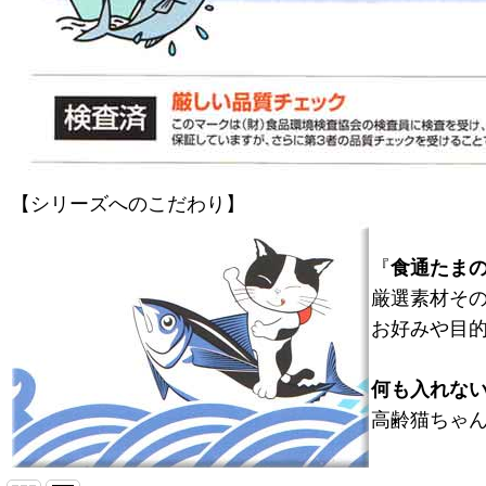
【シリーズへのこだわり】
『
食通たま
厳選素材そ
お好みや目
何も入れな
高齢猫ちゃ