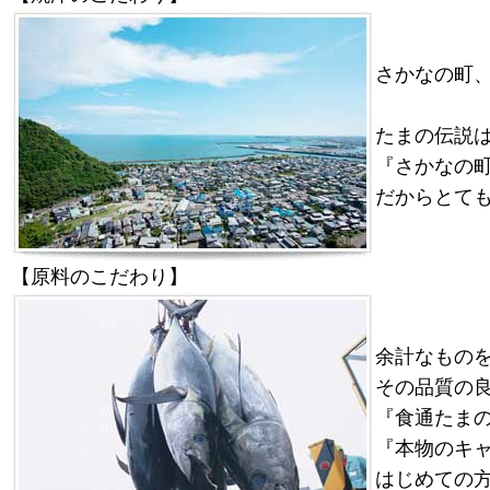
さかなの町
たまの伝説
『さかなの
だからとて
【原料のこだわり】
余計なもの
その品質の
『食通たま
『本物のキ
はじめての