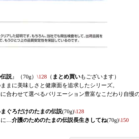
の伝説
』（70g）
\128
（
まとめ買い
もございます）
のままに美味しさと健康面を追求したシリーズ。
的に合わせて選べるバリエーション豊富なこだわり自慢
いまぐろだけのたまの伝説
(70g)
\128
んに…
介護のためのたまの伝説長生きしてね
(70g)
\150