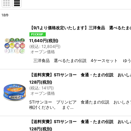
18
件
表示数
:
【9/1より価格改定いたします】三洋食品 選べるたま
並び順
:
11,640
円
(税別)
(
税込
:
12,804
円
)
オープン価格
三洋食品 選べるたまの伝説 4ケースセット ゆう
【送料実費】STIサンヨー 食通・たまの伝説 おいしさプ
128
円
(税別)
(
税込
:
141
円
)
オープン価格
STIサンヨー プリンピア 食通たまの伝説 おいし
検討ください。 まぐ…
【送料実費】STIサンヨー 食通・たまの伝説 おいしさ
128
円
(税別)