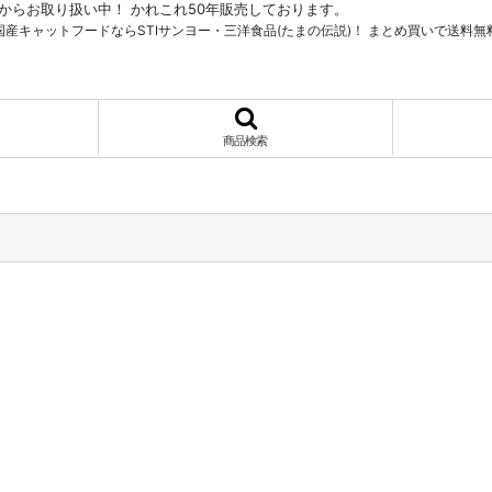
からお取り扱い中！ かれこれ50年販売しております。
国産キャットフードならSTIサンヨー・三洋食品(たまの伝説)！ まとめ買いで送料無
商品検索