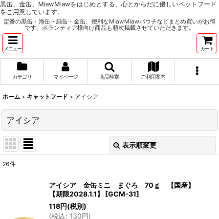
黒缶、金缶、MiawMiawをはじめとする、心とからだに優しいペットフード
をご用意しています。
定番の黒缶・海缶・純缶・金缶、便利なMiawMiawパウチなどまとめ買いがお得
です。ボランティア様向け商品も順次掲載させていただきます。
メニュー
カート
カテゴリ
マイページ
商品検索
ご利用案内
ホーム
>
キャットフード
>
アイシア
アイシア
表示順変更
閉じる
26
件
表示数
:
アイシア 金缶ミニ まぐろ 70ｇ 【国産】
【期限2028.1.1】
[
GCM-31
]
並び順
:
118
円
(税別)
(
税込
:
130
円
)