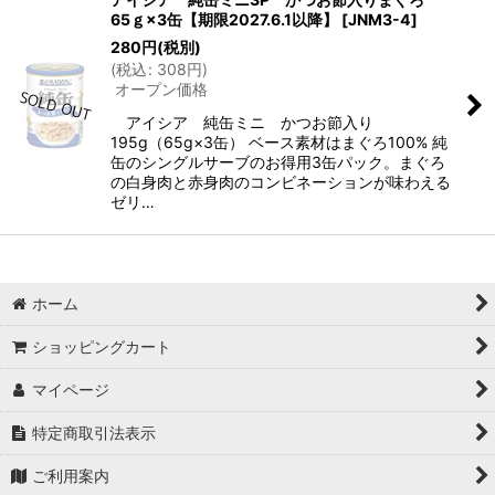
65ｇ×3缶【期限2027.6.1以降】
[
JNM3-4
]
280
円
(税別)
(
税込
:
308
円
)
オープン価格
アイシア 純缶ミニ かつお節入り
195g（65g×3缶） ベース素材はまぐろ100% 純
缶のシングルサーブのお得用3缶パック。まぐろ
の白身肉と赤身肉のコンビネーションが味わえる
ゼリ…
ホーム
ショッピングカート
マイページ
特定商取引法表示
ご利用案内