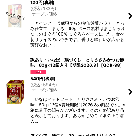
120
円
(税別)
(
税込
:
132
円
)
オープン価格
アイシア 15歳頃からの金缶芳醇パウチ とろ
み仕立て まぐろ 60g ベース素材はまじりっけ
なしのまぐろ100％ まぐろをベースにした、食べ
切りサイズのパウチです。香りと味わいが広がる
芳醇なおい…
訳あり・いなば 鶏づくし とりささみかつお節
味 60g×12袋入り【期限2026.8】
[
QCR-98
]
540
円
(税別)
(
税込
:
594
円
)
オープン価格
いなばペットフード とりささみ・かつお節
味 60g×12個※賞味期限は2026.8の商品です。※
箱に若干の凹みがございます。そのため訳あり品
と表示しております。あらかじめご了承の上ご購
入…
アイシア 純缶ミニ3P かつお節入りまぐろ