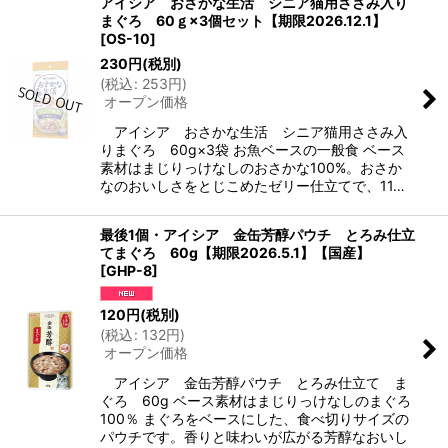
アイシア おさかな生活 シニア猫用ささみ入り
まぐろ 60ｇ×3個セット【期限2026.12.1】
[
OS-10
]
230
円
(税別)
(
税込
:
253
円
)
オープン価格
アイシア おさかな生活 シニア猫用ささみ入
りまぐろ 60g×3袋 お魚ベースの一般食 ベース
素材はまじりっけなしのおさかな100%。おさか
なのおいしさをとじこめたゼリー仕立てで、11…
最後1個・アイシア 金缶芳醇パウチ とろみ仕立
てまぐろ 60g【期限2026.5.1】【国産】
[
GHP-8
]
120
円
(税別)
(
税込
:
132
円
)
オープン価格
アイシア 金缶芳醇パウチ とろみ仕立て ま
ぐろ 60g ベース素材はまじりっけなしのまぐろ
100％ まぐろをベースにした、食べ切りサイズの
パウチです。香りと味わいが広がる芳醇なおいし