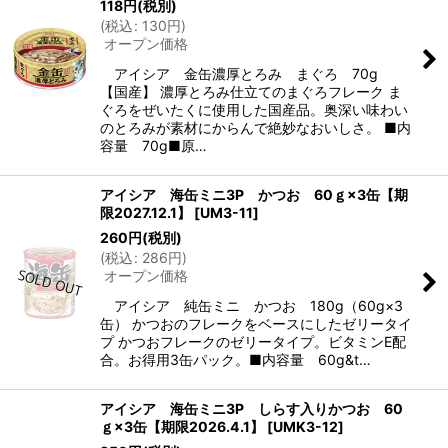
118
円
(税別)
(
税込
:
130
円
)
オープン価格
アイシア 金缶濃厚とろみ まぐろ 70g
【国産】 濃厚とろみ仕立てのまぐろフレーク ま
ぐろをぜいたくに使用した国産品。奥深い味わい
のとろみが素材にからんで絶妙なおいしさ。 ■内
容量 70g■原…
アイシア 海缶ミニ3P かつお 60ｇ×3缶【期
限2027.12.1】
[
UM3-11
]
260
円
(税別)
(
税込
:
286
円
)
オープン価格
アイシア 純缶ミニ かつお 180g（60g×3
缶） かつおのフレークをベースにしたゼリータイ
プ かつおフレークのゼリータイプ。ビタミンE配
合。お得用3缶パック。■内容量 60g&t…
アイシア 海缶ミニ3P しらす入りかつお 60
ｇ×3缶【期限2026.4.1】
[
UMK3-12
]