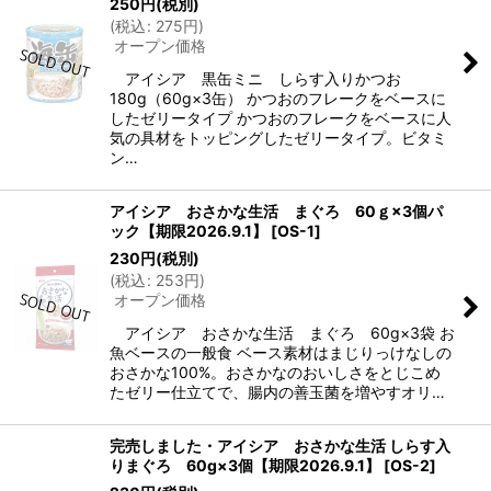
250
円
(税別)
(
税込
:
275
円
)
オープン価格
アイシア 黒缶ミニ しらす入りかつお
180g（60g×3缶） かつおのフレークをベースに
したゼリータイプ かつおのフレークをベースに人
気の具材をトッピングしたゼリータイプ。ビタミ
ン…
アイシア おさかな生活 まぐろ 60ｇ×3個パ
ック【期限2026.9.1】
[
OS-1
]
230
円
(税別)
(
税込
:
253
円
)
オープン価格
アイシア おさかな生活 まぐろ 60g×3袋 お
魚ベースの一般食 ベース素材はまじりっけなしの
おさかな100%。おさかなのおいしさをとじこめ
たゼリー仕立てで、腸内の善玉菌を増やすオリ…
完売しました・アイシア おさかな生活 しらす入
りまぐろ 60g×3個【期限2026.9.1】
[
OS-2
]