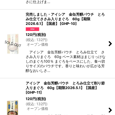
さに仕上げま…
完売しました・アイシア 金缶芳醇パウチ とろ
み仕立てささみ入りまぐろ 60g【期限
2026.6.1】【国産】
[
GHP-10
]
120
円
(税別)
(
税込
:
132
円
)
オープン価格
アイシア 金缶芳醇パウチ とろみ仕立て さ
さみ入りまぐろ 60g ベース素材はまじりっけな
しのまぐろ100％ まぐろをベースにした、食べ切
りサイズのパウチです。香りと味わいが広がる芳
醇なおいしさ…
アイシア 金缶芳醇パウチ とろみ仕立て削り節
入りまぐろ 60g【期限2026.5.1】【国産】
[
GHP-11
]
120
円
(税別)
(
税込
:
132
円
)
オープン価格